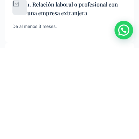
1. Relación laboral o profesional con
una empresa extranjera
De al menos 3 meses.
2. Titulación universitaria, formación
profesional especializada o
experiencia acreditada
De al menos 3 años.
3. Acreditación de ingresos suficientes
Se exige disponer de medios económicos equivalentes
al 200 % del IPREM para el solicitante principal, más un