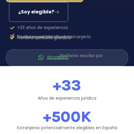
¿Soy elegible?
+33 años de experiencia
Equipo especializado en extranjería
Confidencialidad absoluta
Primera consulta gratuita
¿Prefieres escribir por
WhatsApp
+
33
Años de experiencia jurídica
+
500
K
Extranjeros potencialmente elegibles en España