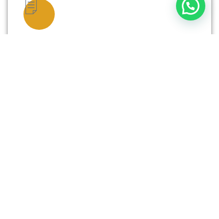
Planificación Fiscal
Planificación fiscal, tratados internacionales y
estructuración de inversiones.
Soporte Personalizado
Asistencia continua para trámites con
autoridades y entidades españolas.